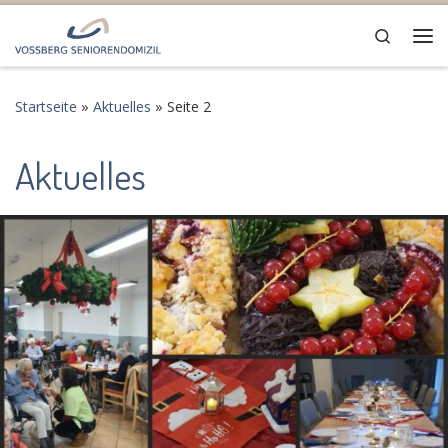
Zum Inhalt springen
Search
Me
Startseite
»
Aktuelles
»
Seite 2
Aktuelles